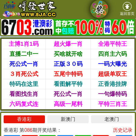
返回首页
主博1肖1码
超火爆一肖
全港平特王
直播二中一
买啥就开啥
四肖主六码
死公式一肖
正版３０码
一码大曝光
３肖死公式
五尾中特码
超级单双王
特码在这里
看图解平特
正香港挂牌
看图找生肖
死公式一肖
一句爆特码
六码复式连
高级一尾料
平特三肖王