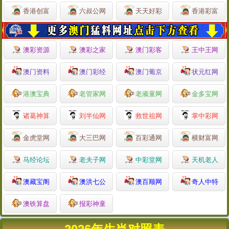
香港创富
六叔公网
天天好彩
香港彩富
澳彩资源
澳彩之家
澳门彩客
王中王网
澳门资料
澳门彩经
澳门葡京
状元红网
港澳宝典
老管家网
老顽童网
金多宝网
诸葛神算
刘半仙网
救世祖网
掌中彩网
金虎堂网
大三巴网
百彩通网
横财富网
马经论坛
老夫子网
中彩堂网
天机老人
澳藏宝阁
澳洪七公
澳百顺网
奇人中特
澳铁算盘
报彩神童