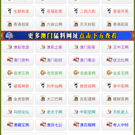
生财有道
亚视彩票
二四六彩
香港开奖
香港创富
六叔公网
天天好彩
香港彩富
澳彩资源
澳彩之家
澳门彩客
王中王网
澳门资料
澳门彩经
澳门葡京
状元红网
港澳宝典
老管家网
老顽童网
金多宝网
诸葛神算
刘半仙网
救世祖网
掌中彩网
金虎堂网
大三巴网
百彩通网
横财富网
马经论坛
老夫子网
中彩堂网
天机老人
澳藏宝阁
澳洪七公
澳百顺网
奇人中特