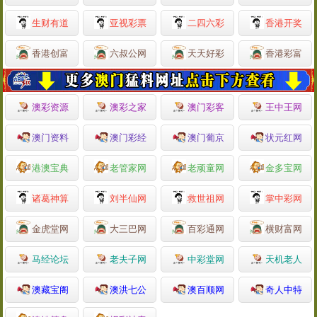
生财有道
亚视彩票
二四六彩
香港开奖
香港创富
六叔公网
天天好彩
香港彩富
澳彩资源
澳彩之家
澳门彩客
王中王网
澳门资料
澳门彩经
澳门葡京
状元红网
港澳宝典
老管家网
老顽童网
金多宝网
诸葛神算
刘半仙网
救世祖网
掌中彩网
金虎堂网
大三巴网
百彩通网
横财富网
马经论坛
老夫子网
中彩堂网
天机老人
澳藏宝阁
澳洪七公
澳百顺网
奇人中特