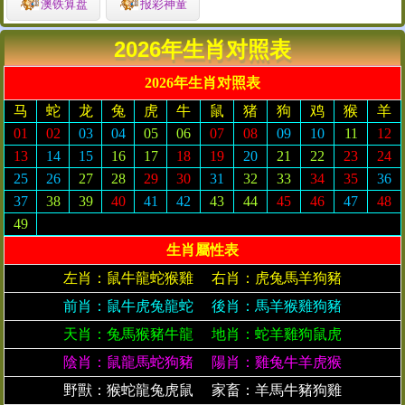
澳铁算盘
报彩神童
2026年生肖对照表
2026年生肖对照表
马
蛇
龙
兔
虎
牛
鼠
猪
狗
鸡
猴
羊
01
02
03
04
05
06
07
08
09
10
11
12
13
14
15
16
17
18
19
20
21
22
23
24
25
26
27
28
29
30
31
32
33
34
35
36
37
38
39
40
41
42
43
44
45
46
47
48
49
生肖屬性表
左肖：鼠牛龍蛇猴雞 右肖：虎兔馬羊狗豬
前肖：鼠牛虎兔龍蛇 後肖：馬羊猴雞狗豬
天肖：兔馬猴豬牛龍 地肖：蛇羊雞狗鼠虎
陰肖：鼠龍馬蛇狗豬 陽肖：雞兔牛羊虎猴
野獸：猴蛇龍兔虎鼠 家畜：羊馬牛豬狗雞