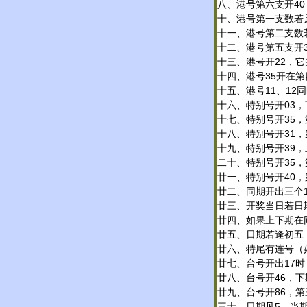
八、港号第六支开40
十、港号第一支数若
十一、港号第二支数若
十二、港号第五支开3
十三、港号开22，它的
十四、港号35开在第
十五、港号11、12
十六、特别号开03，下
十七、特别号开35，
十八、特别号开31，
十九、特别号开39
二十、特别号开35，
廿一、特别号开40，
廿二、同期开出三个1
廿三、开奖当日若日期
廿四、如果上下期在
廿五、日期若逢初五
廿六、特尾有连号（如1
廿七、台号开出17
廿八、台号开46，下
廿九、台号开86，第
三十、日期见5，当期