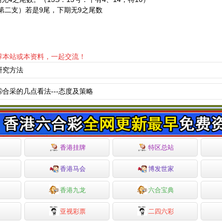
第二支）若是9尾，下期无9之尾数
荐本站或本资料，一起交流！
研究方法
⑥合采的几点看法---态度及策略
香港挂牌
特区总站
香港马会
博发世家
香港九龙
六合宝典
亚视彩票
二四六彩