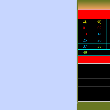
马
蛇
01
02
13
14
25
26
37
38
49