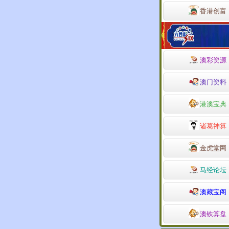
香港创富
澳彩资源
澳门资料
港澳宝典
诸葛神算
金虎堂网
马经论坛
澳藏宝阁
澳铁算盘