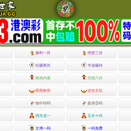
爆料一肖
绝密三肖
狂砸两肖
半波爆特
精准内幕
无错六肖
看图解密
波色玄机
稳中特码
超准⑤码
四肖选一
五肖十码
主博一码
一码免费