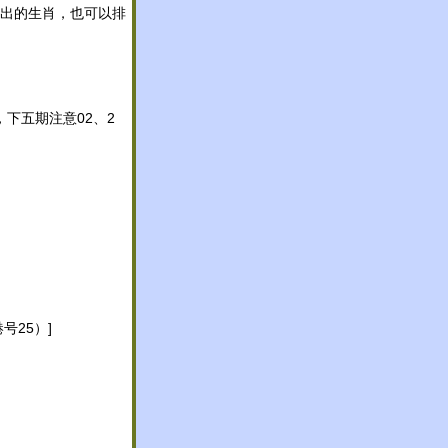
得出的生肖，也可以排
，下五期注意02、2
号25）]