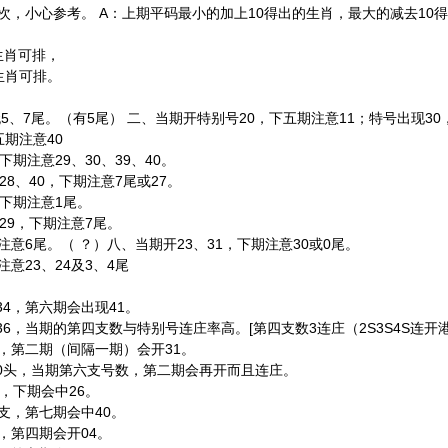
次，小心参考。 A：上期平码最小的加上10得出的生肖，最大的减去10
生肖可排，
生肖可排。
无5、7尾。（有5尾） 二、当期开特别号20，下五期注意11；特号出现30
五期注意40
下期注意29、30、39、40。
28、40，下期注意7尾或27。
，下期注意1尾。
、29，下期注意7尾。
注意6尾。（ ？）八、当期开23、31，下期注意30或0尾。
意23、24及3、4尾
4，第六期会出现41。
6，当期的第四支数与特别号连庄率高。[第四支数3连庄（2S3S4S连开港
，第二期（间隔一期）会开31。
0头，当期第六支号数，第二期会再开而且连庄。
时，下期会中26。
支，第七期会中40。
，第四期会开04。